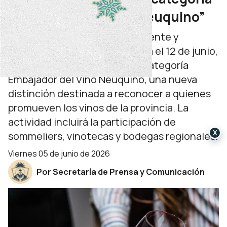
“Embajador del vino neuquino”
El ministerio de Turismo, Ambiente y
Recursos Naturales presentará el 12 de junio,
en la Facultad de Turismo, la categoría
Embajador del Vino Neuquino, una nueva
distinción destinada a reconocer a quienes
promueven los vinos de la provincia. La
actividad incluirá la participación de
X
sommeliers, vinotecas y bodegas regionales.
viernes 05 de junio de 2026
Por Secretaría de Prensa y Comunicación