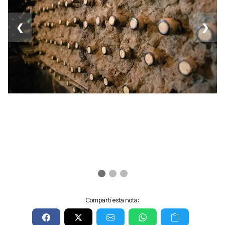
❮
❯
Compartí esta nota: