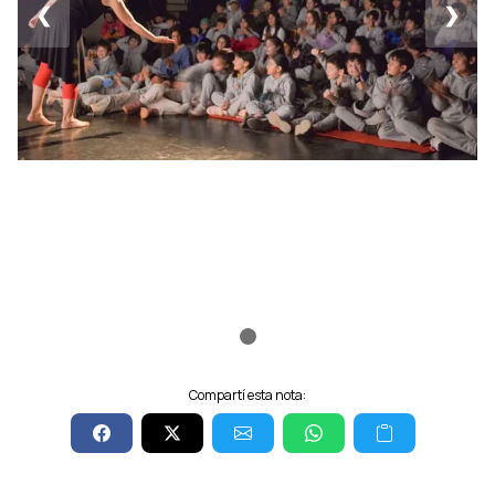
❮
❯
Compartí esta nota: