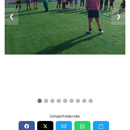
❮
❯
Compartí esta nota: