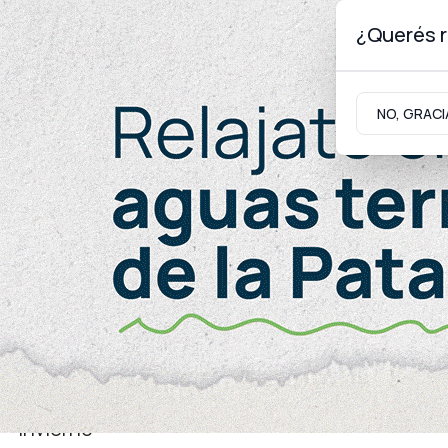
¿Querés r
Domingo 9
de
Agosto
de 2026
NO, GRACI
Neuquinidad
Gabinete
Turismo
Turismo
Invierno