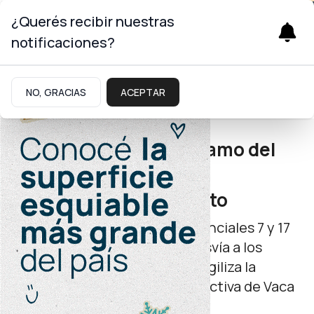
¿Querés recibir nuestras
notificaciones?
Infraestructura
NO, GRACIAS
ACEPTAR
Conectividad vial
Se habilitó el primer tramo del
bypass de Añelo para
descomprimir el tránsito
La obra conecta las rutas provinciales 7 y 17
con doble vía de hormigón. Desvía a los
camiones del casco urbano y agiliza la
circulación hacia la zona productiva de Vaca
Muerta.