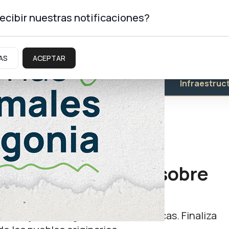
ecibir nuestras notificaciones?
AS
ACEPTAR
Educación
Salud
Infraestruc
entro continental sobre
 indígenas
de Mujeres Indígenas de las Américas. Finaliza