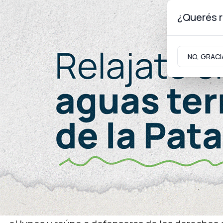
¿Querés r
Viernes 7
de
Agosto
de 2026
NO, GRACI
Neuquinidad
Gabinete
Turismo
Gabinete
En Perú
RTN participa de un encu
comunicación y derechos
Se trata del Encuentro del Enlace Continental 