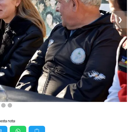
❯
esta nota: