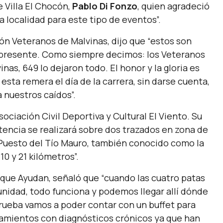
 Villa El Chocón,
Pablo Di Fonzo
, quien agradeció
 localidad para este tipo de eventos”.
ión Veteranos de Malvinas, dijo que
“estos son
 presente. Como siempre decimos: los Veteranos
as, 649 lo dejaron todo. El honor y la gloria es
sta remera el día de la carrera, sin darse cuenta,
 nuestros caídos”.
ociación Civil Deportiva y Cultural El Viento. Su
encia se realizará sobre dos trazados en zona de
l Puesto del Tío Mauro, también conocido como la
10 y 21 kilómetros”.
 que Ayudan, señaló que
“cuando las cuatro patas
unidad, todo funciona y podemos llegar allí dónde
prueba vamos a poder contar con un buffet para
amientos con diagnósticos crónicos ya que han