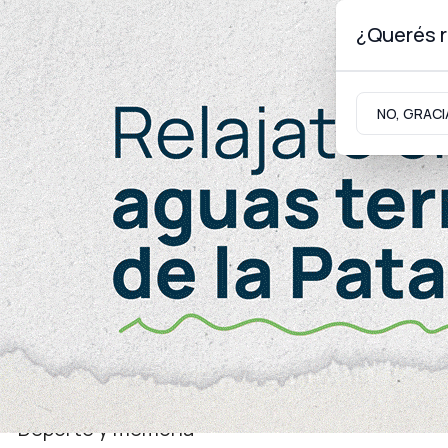
¿Querés r
Viernes 7
de
Agosto
de 2026
NO, GRACI
Neuquinidad
Gabinete
Turismo
Juventud
Deporte y memoria