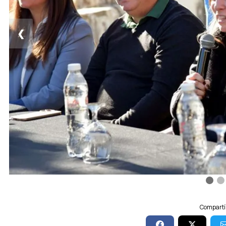
❮
Compartí 