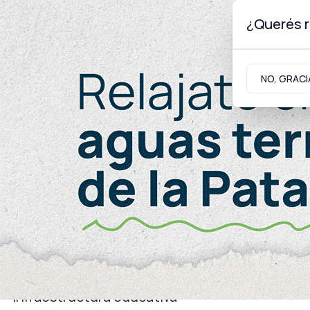
¿Querés r
Sábado 8
de
Agosto
de 2026
NO, GRACI
Neuquinidad
Gabinete
Turismo
Educación
Infraestructura educativa