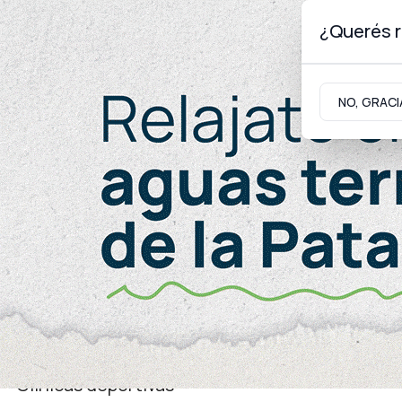
¿Querés r
Jueves 6
de
Agosto
de 2026
NO, GRACI
Neuquinidad
Gabinete
Turismo
Juventud
Clínicas deportivas