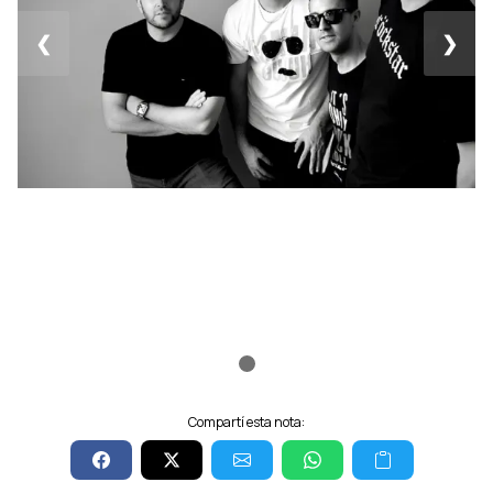
❮
❯
Compartí esta nota: