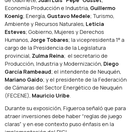
de Gabinete,
Juan Luis “Pepé” Ousset
;
Economía Producción e Industria,
Guillermo
Koenig
; Energía,
Gustavo Medele
; Turismo,
Ambiente y Recursos Naturales,
Leticia
Esteves
; Gobierno, Mujeres y Derechos
Humanos,
Jorge Tobares
; la vicepresidenta 1° a
cargo de la Presidencia de la Legislatura
provincial,
Zulma Reina
; el secretario de
Producción, Industria y Modernización,
Diego
García Rambeaud
; el intendente de Neuquén,
Mariano Gaido
; y el presidente de la Federación
de Cámaras del Sector Energético de Neuquén
(FECENE),
Mauricio Uribe
.
Durante su exposición, Figueroa señaló que para
atraer inversiones debe haber
“reglas de juego
claras”
y en ese contexto puso énfasis en la