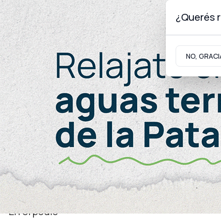
¿Querés r
Sábado 8
de
Agosto
de 2026
NO, GRACI
Neuquinidad
Gabinete
Turismo
Juventud
En el podio