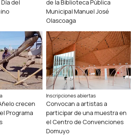
Día del
de la Biblioteca Pública
ino
Municipal Manuel José
Olascoaga
ta
Inscripciones abiertas
Añelo crecen
Convocan a artistas a
del Programa
participar de una muestra en
s
el Centro de Convenciones
Domuyo