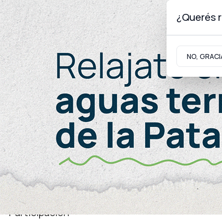
¿Querés r
Viernes 7
de
Agosto
de 2026
NO, GRACI
Neuquinidad
Gabinete
Turismo
Juventud
Participación