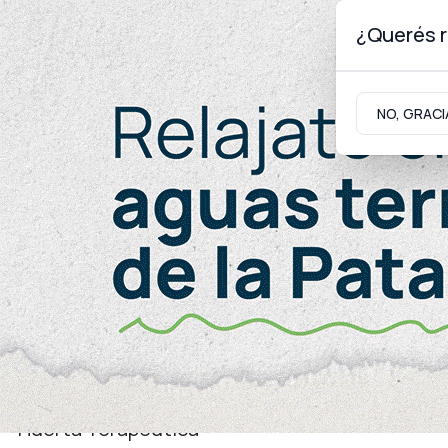
¿Querés r
Jueves 6
de
Agosto
de 2026
NO, GRACI
Neuquinidad
Gabinete
Turismo
Economía
Huerta Terapéutica