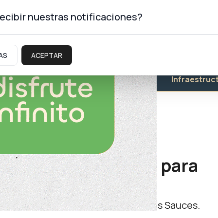
ecibir nuestras notificaciones?
AS
ACEPTAR
Educación
Salud
Infraestruc
nfirmó su itinerario para
ril
a, Plottier, Cutral Co y Rincón de los Sauces.