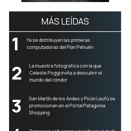
MÁS LEÍDAS
1
Ya se distribuyen las primeras
computadoras del Plan Pehuén
2
La muestra fotográfica con la que
Celeste Poggi invita a descubrir el
mundo del cóndor
3
San Martín de los Andes y Picún Leufú se
promocionan en el Portal Patagonia
Shopping