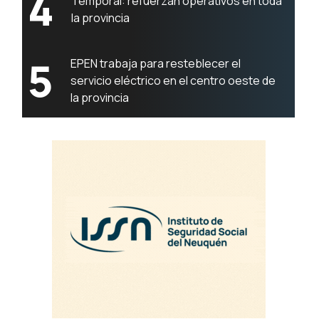
4
Temporal: refuerzan operativos en toda
la provincia
5
EPEN trabaja para resteblecer el
servicio eléctrico en el centro oeste de
la provincia