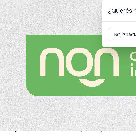
¿Querés r
Jueves 6
de
Agosto
de 2026
NO, GRACI
Neuquinidad
Gabinete
Turismo
Gobierno
A partir del miércoles 1
El Registro Civil Móvil co
la primera quincena de ab
El operativo recorrerá Neuquén capital, Senillos