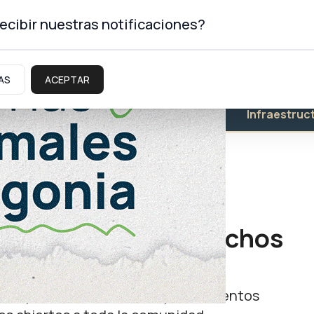
ecibir nuestras notificaciones?
AS
ACEPTAR
Educación
Salud
Infraestruc
uentro por los derechos
al neuquina donde habrá emprendimientos