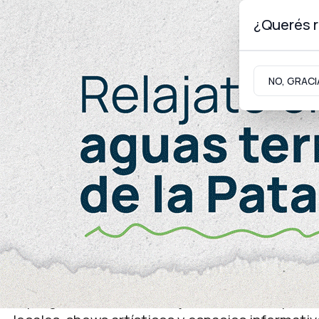
¿Querés r
Viernes 7
de
Agosto
de 2026
NO, GRACI
Neuquinidad
Gabinete
Turismo
Gobierno
Participación comunitaria
Integrando Familias: enc
humanos
El programa realizará una jornada en la capit