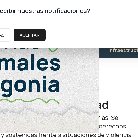
ecibir nuestras notificaciones?
AS
ACEPTAR
Educación
Salud
Infraestruc
mujeres y diversidad
la 55° Apertura de Sesiones Ordinarias. Se
vención, asistencia y promoción de derechos
 y sostenidas frente a situaciones de violencia