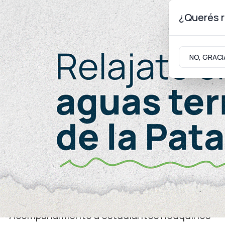
¿Querés r
Viernes 7
de
Agosto
de 2026
NO, GRACI
Neuquinidad
Gabinete
Turismo
Educación
Acompañamiento a estudiantes neuquinos