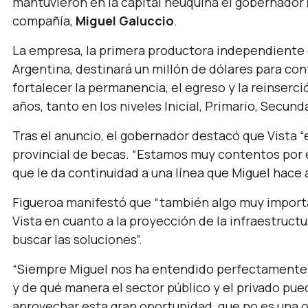
mantuvieron en la capital neuquina el gobernador
compañía,
Miguel Galuccio
.
La empresa, la primera productora independiente d
Argentina, destinará un millón de dólares para cont
fortalecer la permanencia, el egreso y la reinserc
años, tanto en los niveles Inicial, Primario, Secunda
Tras el anuncio, el gobernador destacó que Vista
“
provincial de becas.
“Estamos muy contentos por es
que le da continuidad a una línea que Miguel hace 
Figueroa manifestó que
“también algo muy importa
Vista en cuanto a la proyección de la infraestruc
buscar las soluciones”.
“Siempre Miguel nos ha entendido perfectamente c
y de qué manera el sector público y el privado pue
aprovechar esta gran oportunidad, que no es una op