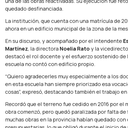
una de las obras reactivadas. Su ejecución fue ret
quedado desfinanciada.
La institución, que cuenta con una matrícula de 20
ahora en un edificio municipal de la zona de la m
En su discurso, y acompañado por el intendente
E
Martínez
, la directora
Noelia Rato
y la vicedirect
destacó el rol docente y el esfuerzo sostenido de
escuela no contó con edificio propio.
“Quiero agradecerles muy especialmente a los doc
en esta escuela han siempre priorizado esa vocaci
cosas”,
expresó, destacando también el trabajo en 
Recordó que el terreno fue cedido en 2016 por el mu
obra comenzó, pero quedó paralizada por falta de 
muchas obras en la provincia habían quedado con 
presupuestarias, lo que obligó durante el inicio d