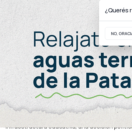
¿Querés r
Domingo 9
de
Agosto
de 2026
NO, GRACI
Neuquinidad
Gabinete
Turismo
Educación
Infraestructura educativa, una decisión polític