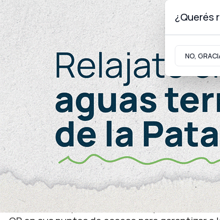
¿Querés r
Sábado 8
de
Agosto
de 2026
NO, GRACI
Neuquinidad
Gabinete
Turismo
Gobierno
Ley 3444
Super e hipermercados d
QR con los precios actua
Las cadenas que comercialicen productos en l