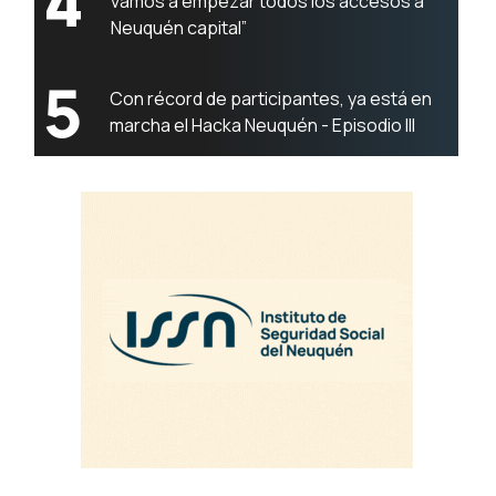
4
vamos a empezar todos los accesos a
Neuquén capital”
5
Con récord de participantes, ya está en
marcha el Hacka Neuquén - Episodio III