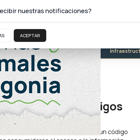
ecibir nuestras notificaciones?
AS
ACEPTAR
Educación
Salud
Infraestruc
eberán exhibir códigos
lizados
a canasta básica, deberán mostrar un código