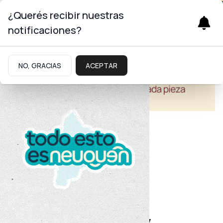
¿Querés recibir nuestras
notificaciones?
NO, GRACIAS
ACEPTAR
Economía
Región del Pehuén
Con obras en marcha y