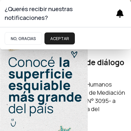
¿Querés recibir nuestras
notificaciones?
Gobierno
NO, GRACIAS
ACEPTAR
Mediación comunitaria
Acompañan procesos de diálogo
en distintas regiones
La subsecretaría de Derechos Humanos
continúa acercando el espacio de Mediación
Comunitaria -dentro de la Ley N° 3095- a
todo el territorio de la provincia del
Neuquén.
miércoles 04 de febrero de 2026