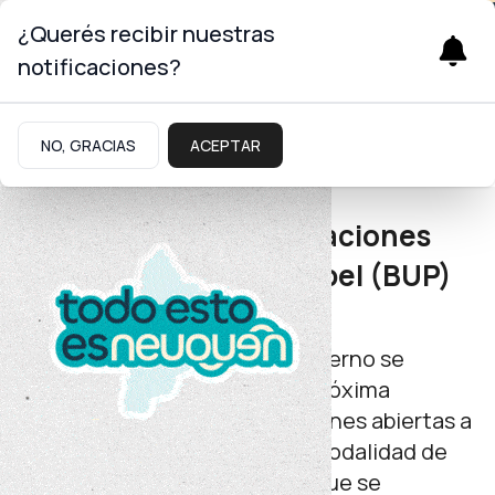
¿Querés recibir nuestras
notificaciones?
Gobierno
NO, GRACIAS
ACEPTAR
Elecciones legislativas 2025
Continúan las capacitaciones
sobre Boleta Única Papel (BUP)
en toda la provincia
A través del Ministerio de Gobierno se
continuará desarrollando, la próxima
semana, el plan de capacitaciones abiertas a
la comunidad sobre la nueva modalidad de
voto con Boleta Única Papel, que se