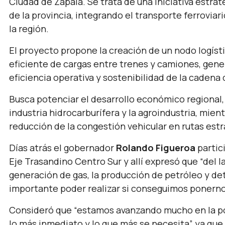
Ciudad de Zapala. Se trata de una iniciativa estrat
de la provincia, integrando el transporte ferrovia
la región.
El proyecto propone la creación de un nodo logíst
eficiente de cargas entre trenes y camiones, gene
eficiencia operativa y sostenibilidad de la cadena
Busca potenciar el desarrollo económico regional
industria hidrocarburífera y la agroindustria, mient
reducción de la congestión vehicular en rutas estr
Días atrás el gobernador
Rolando Figueroa
partic
Eje Trasandino Centro Sur y allí expresó que
“del 
generación de gas, la producción de petróleo y de
importante poder realizar si conseguimos ponerno
Consideró que “e
stamos avanzando mucho en la pos
lo más inmediato y lo que más se necesita”
ya que