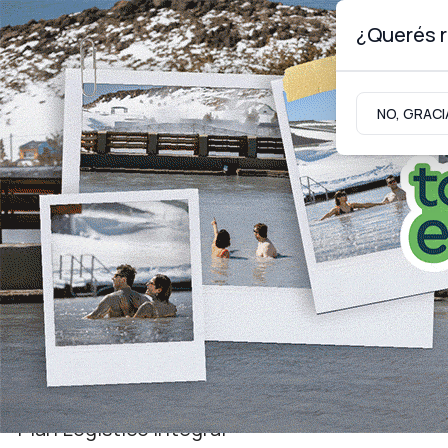
¿Querés r
Viernes 7
de
Agosto
de 2026
NO, GRACI
Neuquinidad
Gabinete
Turismo
Economía
Plan Logístico Integral