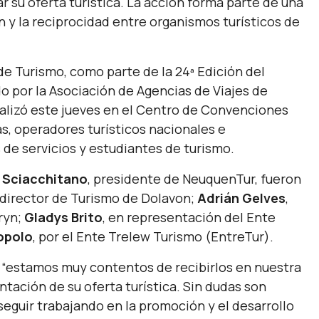
ar su oferta turística. La acción forma parte de una
 y la reciprocidad entre organismos turísticos de
de Turismo, como parte de la 24ª Edición del
o por la Asociación de Agencias de Viajes de
alizó este jueves en el Centro de Convenciones
, operadores turísticos nacionales e
 de servicios y estudiantes de turismo.
 Sciacchitano
, presidente de NeuquenTur, fueron
 director de Turismo de Dolavon;
Adrián Gelves
,
ryn;
Gladys Brito
, en representación del Ente
opolo
, por el Ente Trelew Turismo (EntreTur).
e
“estamos muy contentos de recibirlos en nuestra
ntación de su oferta turística. Sin dudas son
eguir trabajando en la promoción y el desarrollo