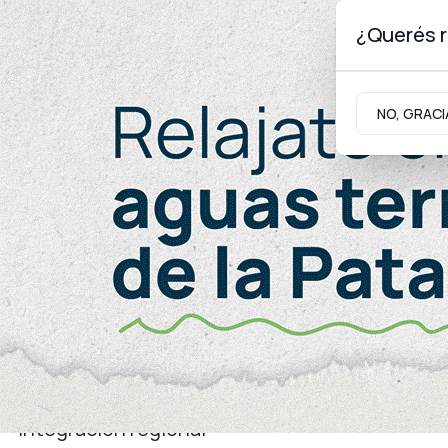
¿Querés r
Sábado 8
de
Agosto
de 2026
NO, GRACI
Neuquinidad
Gabinete
Turismo
Turismo
Integración regional