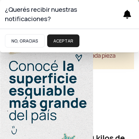
¿Querés recibir nuestras
notificaciones?
NO, GRACIAS
ACEPTAR
Economía
No apta para consumo
Decomisan más de 700 kilos de