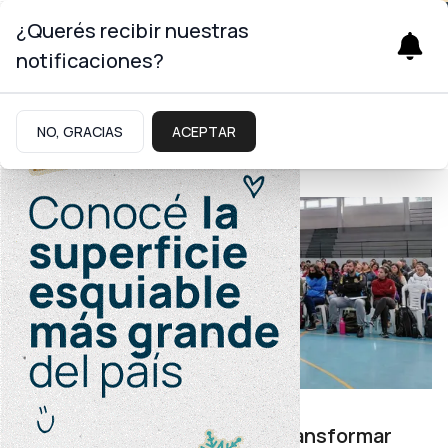
¿Querés recibir nuestras
notificaciones?
Desarrollo Humano
NO, GRACIAS
ACEPTAR
Desarrollo Humano
Abordaje de la discapacidad
Capacitan a docentes para transformar