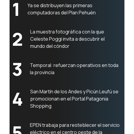
1
Ya se distribuyen las primeras
computadoras del Plan Pehuén
2
La muestra fotográfica con la que
Celeste Poggi invita a descubrir el
mundo del cóndor
3
Temporal: refuerzan operativos en toda
la provincia
4
San Martín de los Andes y Picún Leufú se
promocionan en el Portal Patagonia
Shopping
5
EPEN trabaja para resteblecer el servicio
eléctrico en el centro oeste de la