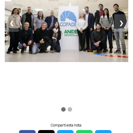
❮
❯
Compartí esta nota: