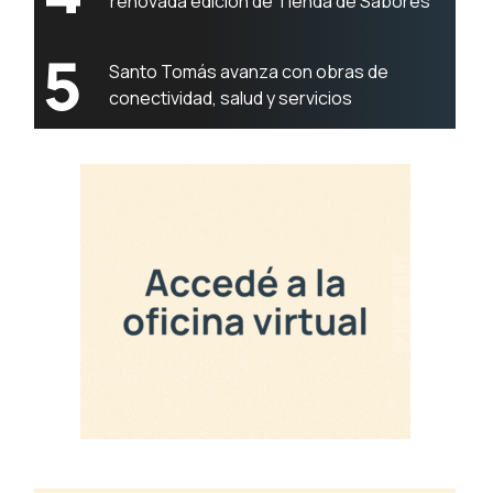
renovada edición de Tienda de Sabores
5
Santo Tomás avanza con obras de
conectividad, salud y servicios