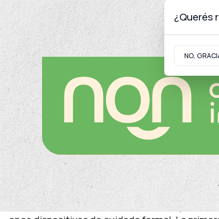
¿Querés r
Lunes 10
de
Agosto
de 2026
NO, GRACI
Neuquinidad
Gabinete
Turismo
Trabajo
Mejora integral
Neuquén avanza con un pl
dispositivos de cuidado 
Con una inversión de 500 millones de pesos, el