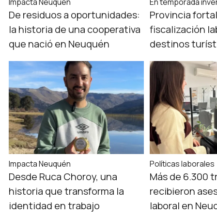
Impacta Neuquén
En temporada inve
De residuos a oportunidades:
Provincia forta
la historia de una cooperativa
fiscalización l
que nació en Neuquén
destinos turís
Impacta Neuquén
Políticas laborales
Desde Ruca Choroy, una
Más de 6.300 t
historia que transforma la
recibieron ase
identidad en trabajo
laboral en Neu