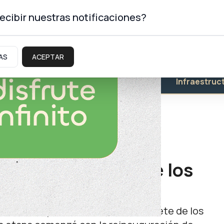
ecibir nuestras notificaciones?
AS
ACEPTAR
Educación
Salud
Infraestruc
an de refacción de los
formal
 Gobierno provincial intervendrá siete de los