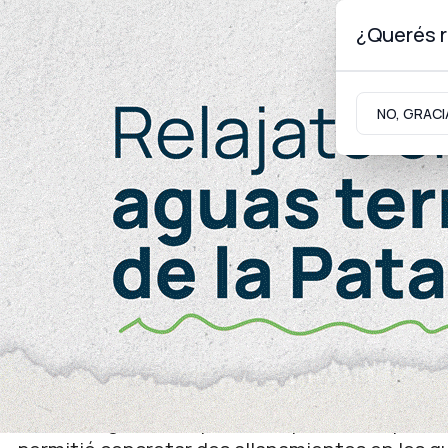
¿Querés r
Viernes 7
de
Agosto
de 2026
NO, GRACI
Neuquinidad
Gabinete
Turismo
Seguridad
Cutral Co
Desarticularon dos punto
partir de denuncias anó
La investigación, impulsada a partir de report