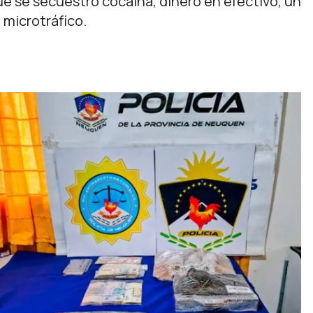
ue se secuestró cocaína, dinero en efectivo, un
 microtráfico.