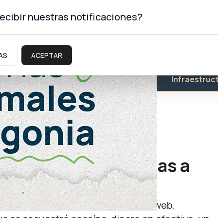
ecibir nuestras notificaciones?
AS
ACEPTAR
Educación
Salud
Infraestruc
s de venta de drogas a
nimas
es realizados en la plataforma Narcoweb,