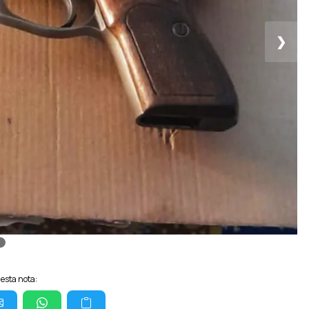
❯
esta nota: