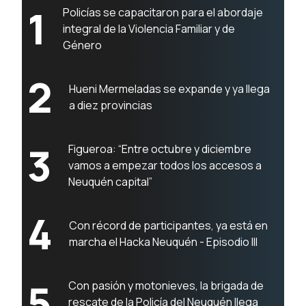
1
Policías se capacitaron para el abordaje
integral de la Violencia Familiar y de
Género
2
Hueni Mermeladas se expande y ya llega
a diez provincias
3
Figueroa: “Entre octubre y diciembre
vamos a empezar todos los accesos a
Neuquén capital”
4
Con récord de participantes, ya está en
marcha el Hacka Neuquén - Episodio III
5
Con pasión y motonieves, la brigada de
rescate de la Policía del Neuquén llega