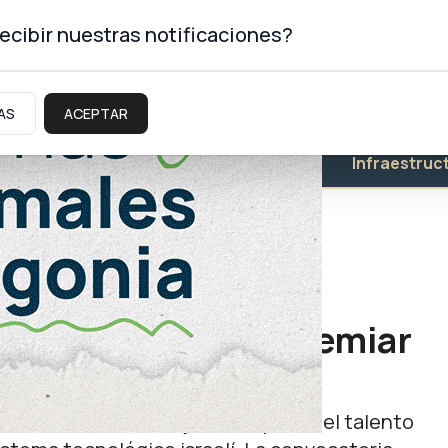
ecibir nuestras notificaciones?
AS
ACEPTAR
Educación
Salud
Infraestruc
n concurso para premiar
wards tiene como objetivo impulsar el talento