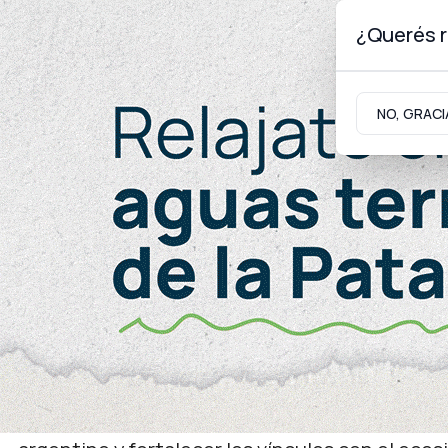
¿Querés r
Sábado 8
de
Agosto
de 2026
NO, GRACI
Neuquinidad
Gabinete
Turismo
Generales
Israel Innovation Awards
Presentan en Neuquén u
proyectos de innovación
La undécima edición de los Israel Innovation A