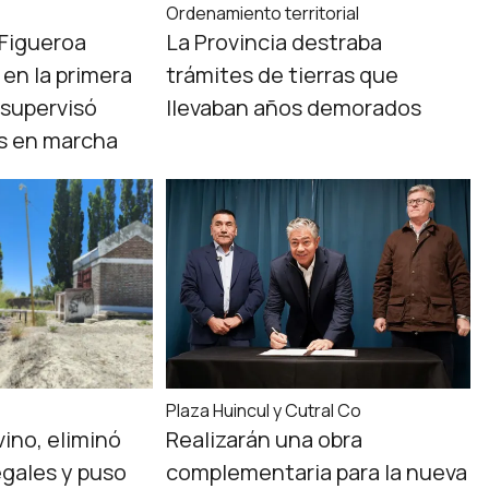
Ordenamiento territorial
 Figueroa
La Provincia destraba
 en la primera
trámites de tierras que
supervisó
llevaban años demorados
as en marcha
a
Plaza Huincul y Cutral Co
vino, eliminó
Realizarán una obra
egales y puso
complementaria para la nueva