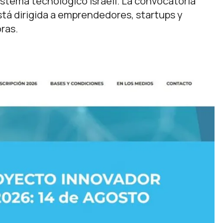
istema tecnológico israelí. La convocatoria
stá dirigida a emprendedores, startups y
ras.