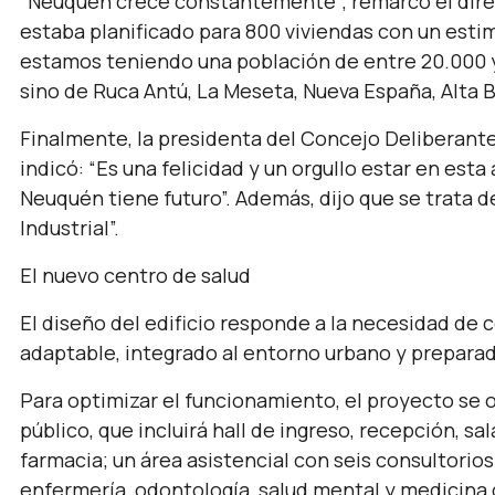
“Neuquén crece constantemente”
, remarcó el dir
estaba planificado para 800 viviendas con un est
estamos teniendo una población de entre 20.000 y 
sino de Ruca Antú, La Meseta, Nueva España, Alta Ba
Finalmente, la presidenta del Concejo Deliberant
indicó:
“E
s una felicidad y un orgullo estar en es
Neuquén tiene futuro”.
Además, dijo que se trata 
Industrial”.
El nuevo centro de salud
El diseño del edificio responde a la necesidad de c
adaptable, integrado al entorno urbano y preparad
Para optimizar el funcionamiento, el proyecto se o
público, que incluirá hall de ingreso, recepción, sa
farmacia; un área asistencial con seis consultorio
enfermería, odontología, salud mental y medicina g