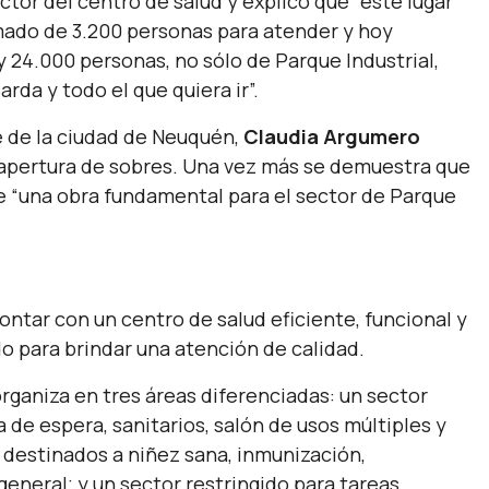
ector del centro de salud y explicó que
“este lugar
imado de 3.200 personas para atender y hoy
24.000 personas, no sólo de Parque Industrial,
rda y todo el que quiera ir”.
e de la ciudad de Neuquén,
Claudia Argumero
ta apertura de sobres. Una vez más se demuestra que
de
“una obra fundamental para el sector de Parque
ontar con un centro de salud eficiente, funcional y
o para brindar una atención de calidad.
rganiza en tres áreas diferenciadas: un sector
la de espera, sanitarios, salón de usos múltiples y
s destinados a niñez sana, inmunización,
eneral; y un sector restringido para tareas