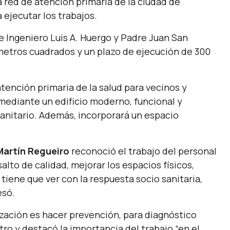
a red de atención primaria de la ciudad de
ejecutar los trabajos.
re Ingeniero Luis A. Huergo y Padre Juan San
metros cuadrados y un plazo de ejecución de 300
atención primaria de la salud para vecinos y
 mediante un edificio moderno, funcional y
anitario. Además, incorporará un espacio
Martín Regueiro
reconoció el trabajo del personal
salto de calidad, mejorar los espacios físicos,
tiene que ver con la respuesta socio sanitaria,
esó.
zación es hacer prevención, para diagnóstico
istro y destacó la importancia del trabajo
“en el