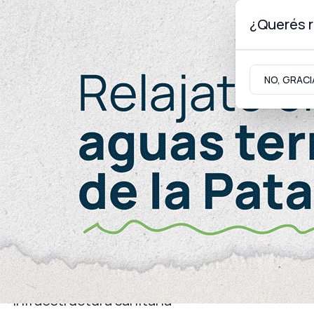
¿Querés r
Domingo 9
de
Agosto
de 2026
NO, GRACI
Neuquinidad
Gabinete
Turismo
Salud
Infraestructura sanitaria