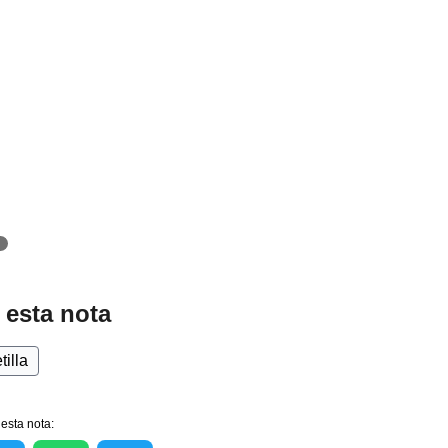
 esta nota
tilla
esta nota: