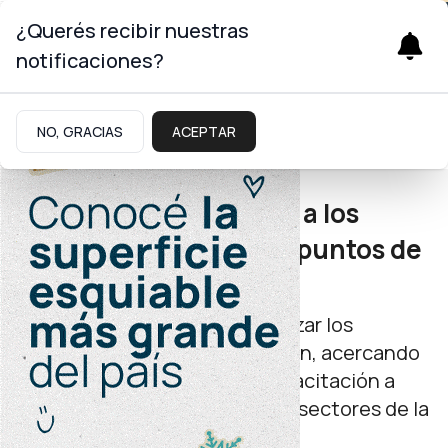
¿Querés recibir nuestras
notificaciones?
Trabajo
NO, GRACIAS
ACEPTAR
Inclusión laboral
Emplea Neuquén llega a los
barrios con 20 nuevos puntos de
atención
La iniciativa busca descentralizar los
servicios de empleo y formación, acercando
oportunidades laborales y capacitación a
vecinos y vecinas de distintos sectores de la
capital neuquina.