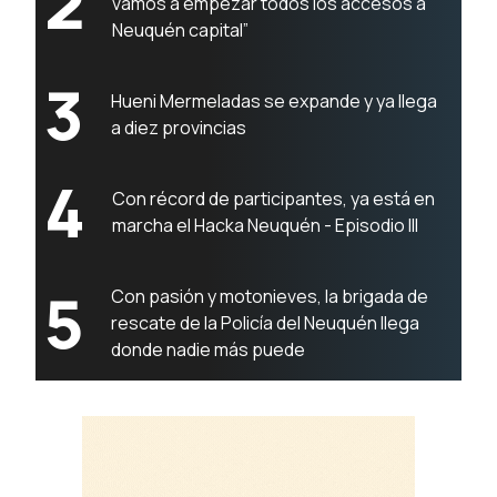
2
vamos a empezar todos los accesos a
Neuquén capital”
3
Hueni Mermeladas se expande y ya llega
a diez provincias
4
Con récord de participantes, ya está en
marcha el Hacka Neuquén - Episodio III
5
Con pasión y motonieves, la brigada de
rescate de la Policía del Neuquén llega
donde nadie más puede