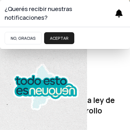
¿Querés recibir nuestras
notificaciones?
NO, GRACIAS
ACEPTAR
Energía
Nuevo esquema
Figueroa destacó que la ley de
GNL permitirá el desarrollo
integral de la provincia