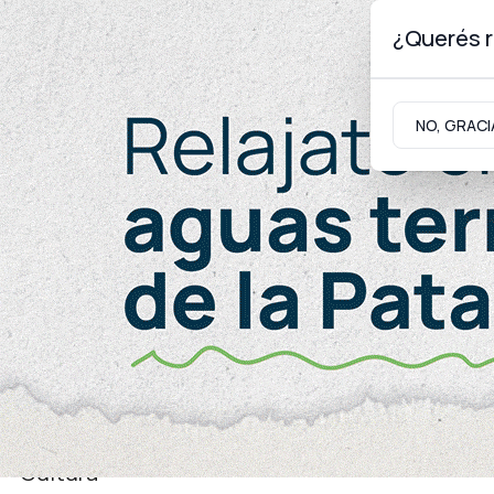
¿Querés r
Sábado 8
de
Agosto
de 2026
NO, GRACI
Neuquinidad
Gabinete
Turismo
Juventud
Cultura