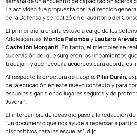
semana de un encuentro de capacitación acerca de 
La actividad fue propuesta por la dirección general
de la Defensa y se realizó en el auditorio del Con
El primer día la charla estuvo a cargo de los defen
Adolescentes,
Mónica Palomba
y
Lautaro Aréval
Castellón Morganti
. En tanto, el miércoles se rea
supervisión del que surgieron los lineamientos q
trabajan, y que recopila acuerdos para abordajes i
Al respecto la directora de Eaopie,
Pilar Durán
, ex
de la educación en este nuevo contexto y para co
escuelas sigan siendo lugares seguros y de protecc
Juvenil”
.
El intercambio de ideas dio paso a la redacción de
“un documento que nos ayude a repensar a partir de
dispositivos para las escuelas”
, dijo.