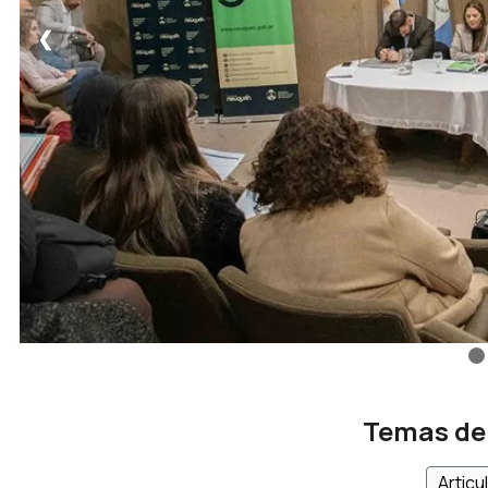
❮
Temas de
Articu