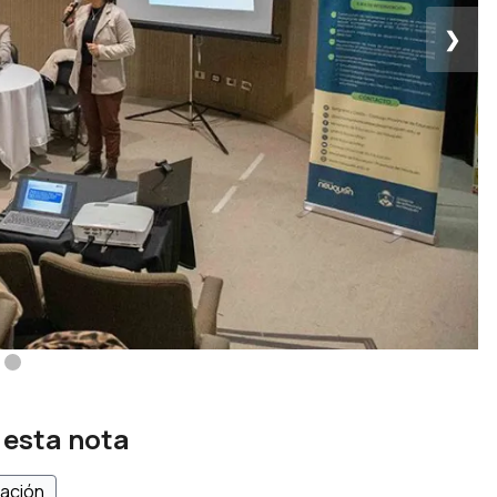
❯
 esta nota
lación