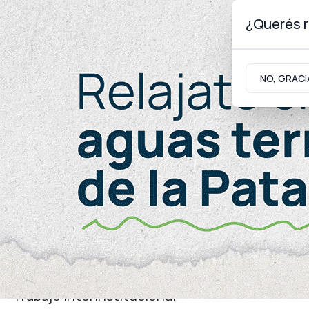
¿Querés r
Viernes 7
de
Agosto
de 2026
NO, GRACI
Neuquinidad
Gabinete
Turismo
Educación
Trabajo interinstitucional