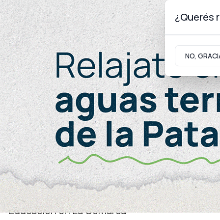
¿Querés r
Viernes 7
de
Agosto
de 2026
NO, GRACI
Neuquinidad
Gabinete
Turismo
Educación
Educación en La Comarca