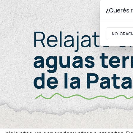
¿Querés r
Domingo 9
de
Agosto
de 2026
NO, GRACI
Neuquinidad
Gabinete
Turismo
Seguridad
Operativos policiales
Secuestraron en Centenar
cannabis, un arma de fu
Tres allanamientos realizados en el barrio Vil