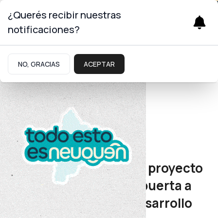
¿Querés recibir nuestras
notificaciones?
NO, GRACIAS
ACEPTAR
Energía
Recursos hidrocarburíferos
Medele destacó que el proyecto
GNL permitirá abrir la puerta a
una nueva etapa de desarrollo