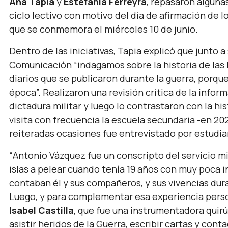
Ana Tapia
y
Estefanía Ferreyra
, repasaron algun
ciclo lectivo con motivo del día de afirmación de l
que se conmemora el miércoles 10 de junio.
Dentro de las iniciativas, Tapia explicó que junto 
Comunicación “indagamos sobre la historia de las I
diarios que se publicaron durante la guerra, porq
época”. Realizaron una revisión crítica de la infor
dictadura militar y luego lo contrastaron con la hi
visita con frecuencia la escuela secundaria -en 20
reiteradas ocasiones fue entrevistado por estudi
“
Antonio Vázquez fue un conscripto del servicio mil
islas a pelear cuando tenía 19 años con muy poca i
contaban él y sus compañeros, y sus vivencias dura
Luego, y para complementar esa experiencia perso
Isabel Castilla
, que fue una instrumentadora quir
asistir heridos de la Guerra, escribir cartas y cont