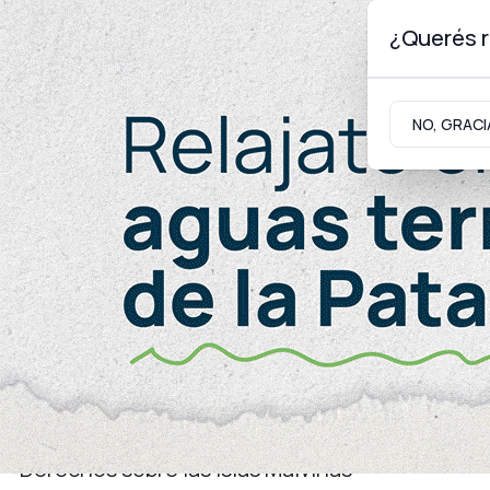
¿Querés r
Jueves 6
de
Agosto
de 2026
NO, GRACI
Neuquinidad
Gabinete
Turismo
Educación
Derechos sobre las Islas Malvinas