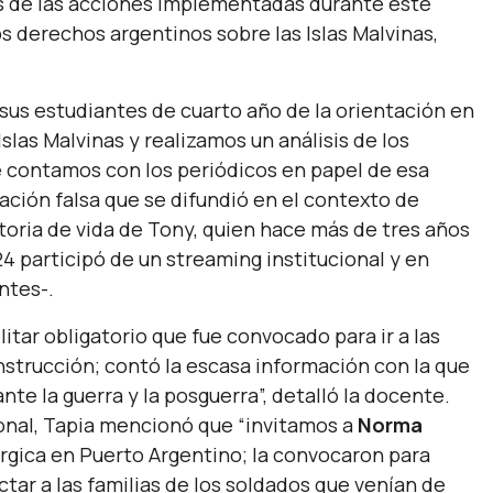
as de las acciones implementadas durante este
os derechos argentinos sobre las Islas Malvinas,
a sus estudiantes de cuarto año de la orientación en
slas Malvinas y realizamos un análisis de los
ue contamos con los periódicos en papel de esa
mación falsa que se difundió en el contexto de
storia de vida de Tony, quien hace más de tres años
24 participó de un streaming institucional y en
antes-.
itar obligatorio que fue convocado para ir a las
nstrucción; contó la escasa información con la que
nte la guerra y la posguerra
”, detalló la docente.
nal, Tapia mencionó que “
invitamos a
Norma
úrgica en Puerto Argentino; la convocaron para
actar a las familias de los soldados que venían de