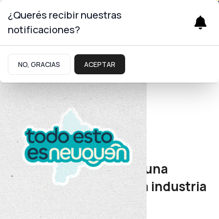
¿Querés recibir nuestras
notificaciones?
NO, GRACIAS
ACEPTAR
Energía
ARPEL 2026
Neuquén participó de una
conferencia clave de la industria
energética