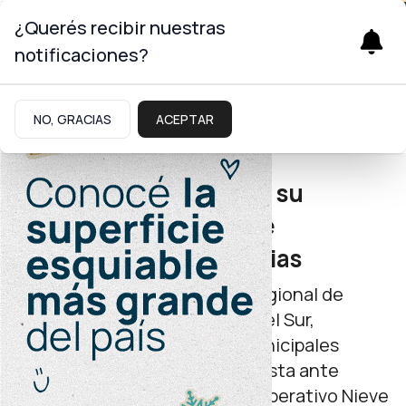
¿Querés recibir nuestras
notificaciones?
Seguridad
NO, GRACIAS
ACEPTAR
Trabajo coordinado
La región sur fortalece su
estrategia conjunta de
seguridad y emergencias
En la asamblea del Consejo Regional de
Seguridad Ciudadana Lagos del Sur,
autoridades provinciales y municipales
acordaron fortalecer la respuesta ante
emergencias, avanzar con el Operativo Nieve