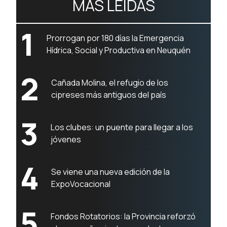
MÁS LEÍDAS
1
Prorrogan por 180 días la Emergencia
Hídrica, Social y Productiva en Neuquén
2
Cañada Molina, el refugio de los
cipreses más antiguos del país
3
Los clubes: un puente para llegar a los
jóvenes
4
Se viene una nueva edición de la
ExpoVocacional
5
Fondos Rotatorios: la Provincia reforzó