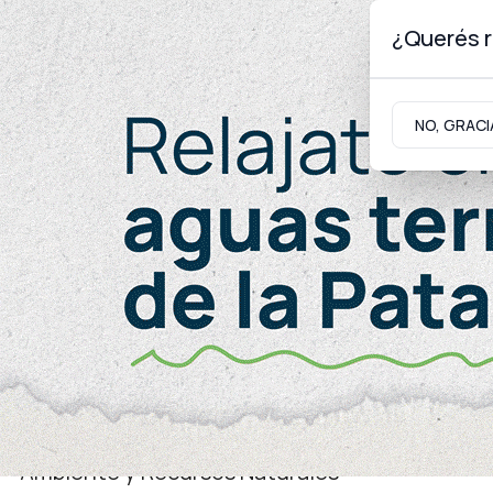
¿Querés r
Domingo 9
de
Agosto
de 2026
NO, GRACI
Neuquinidad
Gabinete
Turismo
Energía
Ambiente y Recursos Naturales