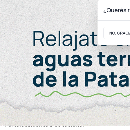
¿Querés r
Sábado 8
de
Agosto
de 2026
NO, GRACI
Neuquinidad
Gabinete
Turismo
Energía
Fortalecimiento institucional