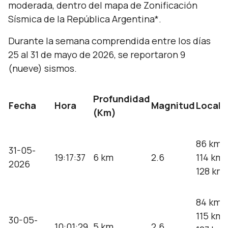
moderada, dentro del mapa de Zonificación
Sísmica de la República Argentina*.
Durante la semana comprendida entre los días
25 al 31 de mayo de 2026, se reportaron 9
(nueve) sismos.
Profundidad
Fecha
Hora
Magnitud
Locali
(Km)
86 km 
31-05-
19:17:37
6 km
2.6
114 km 
2026
128 km 
84 km 
115 km 
30-05-
10:01:29
5 km
2.6