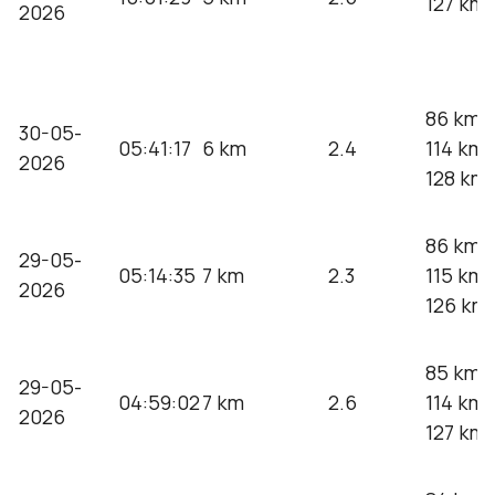
127 km 
2026
86 km 
30-05-
05:41:17
6 km
2.4
114 km 
2026
128 km 
86 km 
29-05-
05:14:35
7 km
2.3
115 km 
2026
126 km 
85 km 
29-05-
04:59:02
7 km
2.6
114 km 
2026
127 km 