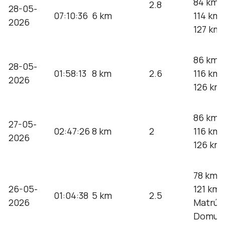
84 km 
2.8
28-05-
07:10:36
6 km
114 km 
2026
127 km 
86 km 
28-05-
01:58:13
8 km
2.6
116 km 
2026
126 km 
86 km 
27-05-
02:47:26
8 km
2
116 km 
2026
126 km 
78 km a
26-05-
121 km 
01:04:38
5 km
2.5
2026
Matrú; 
Domuy