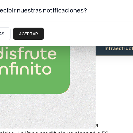
ecibir nuestras notificaciones?
AS
ACEPTAR
Educación
Salud
Infraestruc
construye con
s de pesos los créditos destinados a