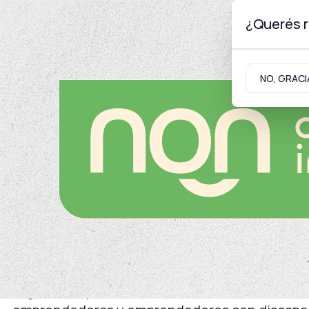
¿Querés r
Sábado 8
de
Agosto
de 2026
NO, GRACI
Neuquinidad
Gabinete
Turismo
Trabajo
Inclusión, trabajo y autonomía
La inclusión también se 
oportunidades
El gobierno provincial aumentó a cinco millone