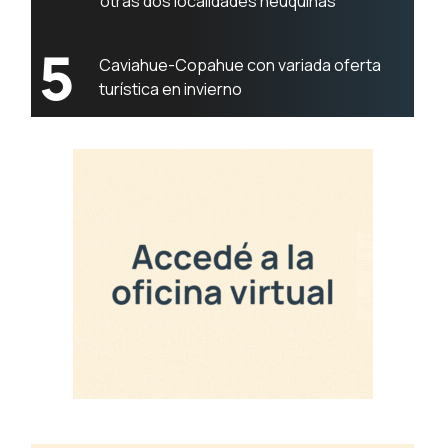
otras dos localidades neuquinas
5
Caviahue-Copahue con variada oferta
turística en invierno