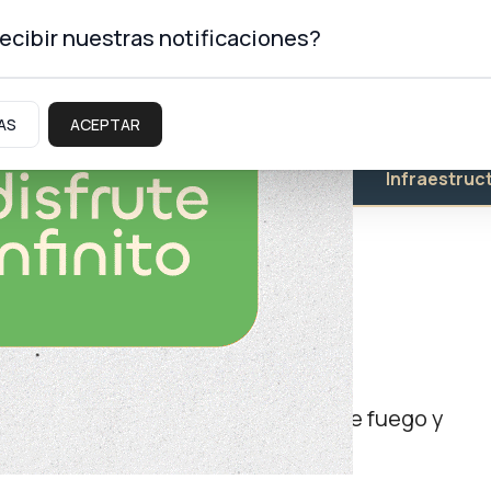
ecibir nuestras notificaciones?
AS
ACEPTAR
Educación
Salud
Infraestruc
l y la caza furtiva
as. En otro secuestraron un arma de fuego y
es.