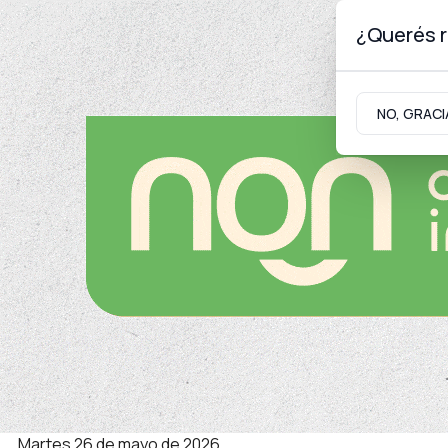
¿Querés r
Viernes 7
de
Agosto
de 2026
NO, GRACI
Neuquinidad
Gabinete
Turismo
Seguridad
Piedra del Águila y Chapelco
Otro golpe a la pesca ilega
En uno de los operativos encontraron 60 truch
municiones. Se iniciaron las diligencias judicial
martes 26 de mayo de 2026