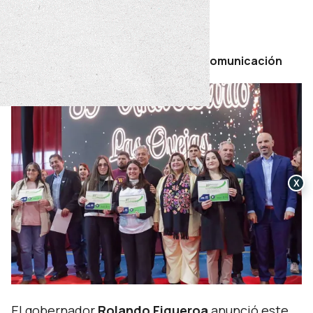
desarrollar”.
viernes 22 de mayo de 2026
Por Secretaría de Prensa y Comunicación
X
El gobernador
Rolando Figueroa
anunció este